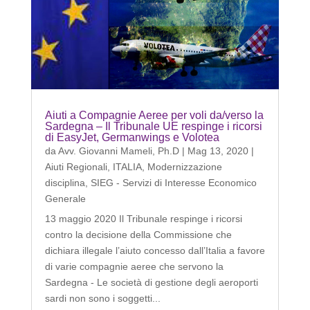
Aiuti a Compagnie Aeree per voli da/verso la
Sardegna – Il Tribunale UE respinge i ricorsi
di EasyJet, Germanwings e Volotea
da
Avv. Giovanni Mameli, Ph.D
|
Mag 13, 2020
|
Aiuti Regionali
,
ITALIA
,
Modernizzazione
disciplina
,
SIEG - Servizi di Interesse Economico
Generale
13 maggio 2020 Il Tribunale respinge i ricorsi
contro la decisione della Commissione che
dichiara illegale l’aiuto concesso dall’Italia a favore
di varie compagnie aeree che servono la
Sardegna - Le società di gestione degli aeroporti
sardi non sono i soggetti...